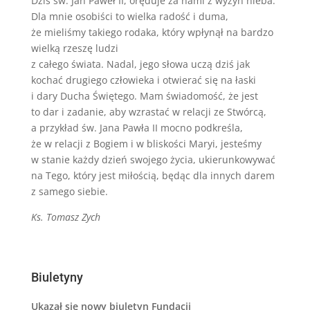
Dziś św. Jan Paweł II, oręduje za nami z wyżyn nieba.
Dla mnie osobiści to wielka radość i duma,
że mieliśmy takiego rodaka, który wpłynął na bardzo
wielką rzeszę ludzi
z całego świata. Nadal, jego słowa uczą dziś jak
kochać drugiego człowieka i otwierać się na łaski
i dary Ducha Świętego. Mam świadomość, że jest
to dar i zadanie, aby wzrastać w relacji ze Stwórcą,
a przykład św. Jana Pawła II mocno podkreśla,
że w relacji z Bogiem i w bliskości Maryi, jesteśmy
w stanie każdy dzień swojego życia, ukierunkowywać
na Tego, który jest miłością, będąc dla innych darem
z samego siebie.
Ks. Tomasz Zych
Biuletyny
Ukazał się nowy biuletyn Fundacji