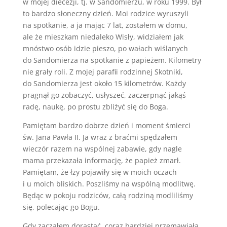
w mojej diecezji, tj. w Sandomierzu, w roku 1999. Był
to bardzo słoneczny dzień. Moi rodzice wyruszyli
na spotkanie, a ja mając 7 lat, zostałem w domu,
ale że mieszkam niedaleko Wisły, widziałem jak
mnóstwo osób idzie pieszo, po wałach wiślanych
do Sandomierza na spotkanie z papieżem. Kilometry
nie grały roli. Z mojej parafii rodzinnej Skotniki,
do Sandomierza jest około 15 kilometrów. Każdy
pragnął go zobaczyć, usłyszeć, zaczerpnąć jakąś
radę, naukę, po prostu zbliżyć się do Boga.
Pamiętam bardzo dobrze dzień i moment śmierci
św. Jana Pawła II. Ja wraz z braćmi spędzałem
wieczór razem na wspólnej zabawie, gdy nagle
mama przekazała informację, że papież zmarł.
Pamiętam, że łzy pojawiły się w moich oczach
i u moich bliskich. Poszliśmy na wspólną modlitwę.
Będąc w pokoju rodziców, całą rodziną modliliśmy
się, polecając go Bogu.
Gdy zacząłem dorastać, coraz bardziej przemawiała