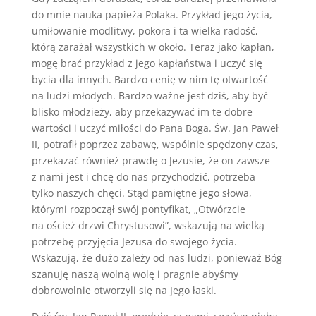
do mnie nauka papieża Polaka. Przykład jego życia,
umiłowanie modlitwy, pokora i ta wielka radość,
którą zarażał wszystkich w około. Teraz jako kapłan,
mogę brać przykład z jego kapłaństwa i uczyć się
bycia dla innych. Bardzo cenię w nim tę otwartość
na ludzi młodych. Bardzo ważne jest dziś, aby być
blisko młodzieży, aby przekazywać im te dobre
wartości i uczyć miłości do Pana Boga. Św. Jan Paweł
II, potrafił poprzez zabawę, wspólnie spędzony czas,
przekazać również prawdę o Jezusie, że on zawsze
z nami jest i chcę do nas przychodzić, potrzeba
tylko naszych chęci. Stąd pamiętne jego słowa,
którymi rozpoczął swój pontyfikat, „Otwórzcie
na oścież drzwi Chrystusowi”, wskazują na wielką
potrzebę przyjęcia Jezusa do swojego życia.
Wskazują, że dużo zależy od nas ludzi, ponieważ Bóg
szanuję naszą wolną wolę i pragnie abyśmy
dobrowolnie otworzyli się na Jego łaski.